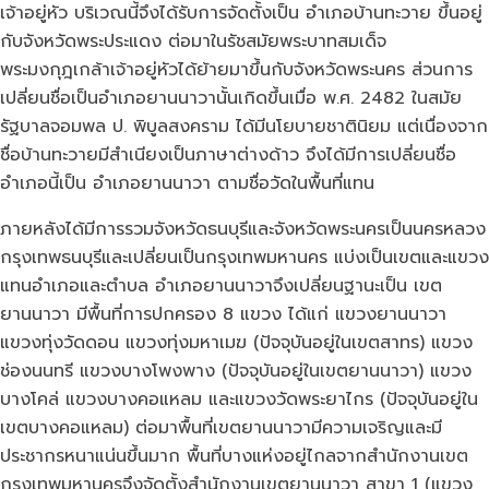
เจ้าอยู่หัว บริเวณนี้จึงได้รับการจัดตั้งเป็น อำเภอบ้านทะวาย ขึ้นอยู่
กับจังหวัดพระประแดง ต่อมาในรัชสมัยพระบาทสมเด็จ
พระมงกุฎเกล้าเจ้าอยู่หัวได้ย้ายมาขึ้นกับจังหวัดพระนคร ส่วนการ
เปลี่ยนชื่อเป็นอำเภอยานนาวานั้นเกิดขึ้นเมื่อ พ.ศ. 2482 ในสมัย
รัฐบาลจอมพล ป. พิบูลสงคราม ได้มีนโยบายชาตินิยม แต่เนื่องจาก
ชื่อบ้านทะวายมีสำเนียงเป็นภาษาต่างด้าว จึงได้มีการเปลี่ยนชื่อ
อำเภอนี้เป็น อำเภอยานนาวา ตามชื่อวัดในพื้นที่แทน
ภายหลังได้มีการรวมจังหวัดธนบุรีและจังหวัดพระนครเป็นนครหลวง
กรุงเทพธนบุรีและเปลี่ยนเป็นกรุงเทพมหานคร แบ่งเป็นเขตและแขวง
แทนอำเภอและตำบล อำเภอยานนาวาจึงเปลี่ยนฐานะเป็น เขต
ยานนาวา มีพื้นที่การปกครอง 8 แขวง ได้แก่ แขวงยานนาวา
แขวงทุ่งวัดดอน แขวงทุ่งมหาเมฆ (ปัจจุบันอยู่ในเขตสาทร) แขวง
ช่องนนทรี แขวงบางโพงพาง (ปัจจุบันอยู่ในเขตยานนาวา) แขวง
บางโคล่ แขวงบางคอแหลม และแขวงวัดพระยาไกร (ปัจจุบันอยู่ใน
เขตบางคอแหลม) ต่อมาพื้นที่เขตยานนาวามีความเจริญและมี
ประชากรหนาแน่นขึ้นมาก พื้นที่บางแห่งอยู่ไกลจากสำนักงานเขต
กรุงเทพมหานครจึงจัดตั้งสำนักงานเขตยานนาวา สาขา 1 (แขวง