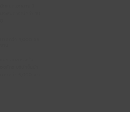
นักแปลเอกสาร มี
ประสบการณ์กว่า 10
ปี
มากกว่า 5,000 ผล
งาน
แปลเอกสารระดับ
องค์กร บริษัทชั้นนำ
มากกว่า 5,000 งาน