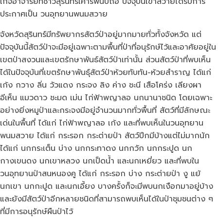
เกจิอาจารย์ที่ชาวสุรินทร์เคารพนับถือ ปัจจุบันเขาสวายได้รับการ
ประกาศเป็น วนอุทยานพนมสวาย
จังหวัดสุรินทร์มีทรัพยากรสัตว์ป่าอยู่มากมายทั่วทั้งจังหวัด แต่
ปัจจุบันนี้สัตว์ป่าจะมีอยู่เฉพาะตามพื้นที่ป่าที่อนุรักษ์ไว้และอาศัยอยู่ใน
เขตป่าสงวนและเขตรักษาพันธ์สัตว์ป่าเท่านั้น ส่วนสัตว์ป่าที่พบเห็น
ได้ในปัจจุบันที่เขตรักษาพันธุ์สัตว์ป่าห้วยทับทัน-ห้วยสำราญ ได้แก่
เก้ง กวาง ลิ่น วัวแดง กระจง ลิง ค่าง ชะนี เสือโคร่ง เลียงผา
อีเห็น แมวดาว ชะมด เม่น ไก่ฟ้าพญาลอ นกนานาชนิด โดยเฉพาะ
อย่างยิ่งหมูป่าและกระจงมีอยู่จำนวนมากทั่วพื้นที่ สัตว์ที่มีลักษณะ
เด่นในพื้นที่ ได้แก่ ไก่ฟ้าพญาลอ เก้ง และที่พบเห็นในวนอุทยาน
พนมสวาย ได้แก่ กระรอก กระต่ายป่า สัตว์ปีกมีบ้างแต่ไม่มากนัก
ได้แก่ นกกระเต็น บ่าง นกกระทาดง นกกวัก นกกระปูด นก
กางเขนดง นกเขาหลวง นกเป็ดน้ำ และนกเหยี่ยว และที่พบใน
วนอุทยานป่าสนหนองคู ได้แก่ กระรอก บ่าง กระต่ายป่า งู แย้
นกเขา นกกะปูด และนกเอี้ยง บางครั้งก็จะมีพบนกเงือกมาอยู่บ้าง
และยังมีสัตว์ป่าอีกหลายชนิดที่สามารถพบเห็นได้ในป่าชุมชนต่าง ๆ
ที่มีการอนุรักษ์ผืนป่าไว้