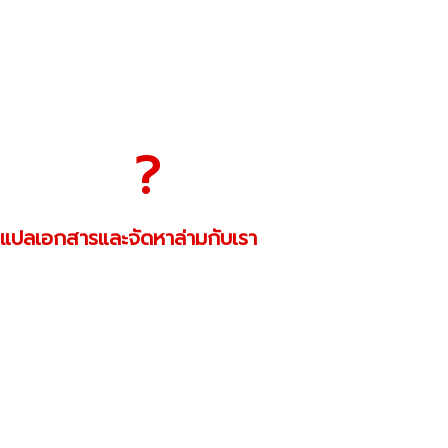
?
ทำไมถึงเลือก
แปลเอกสารและจัดหาล่ามกับเรา
ส่งมอบงานคุณภาพ เน้นความรวดเร็ว ที่ถูกต้องส่ง
มอบถึงลูกค้าทุกราย เชื่อถือได้และนำไปใช้งานได้จริง