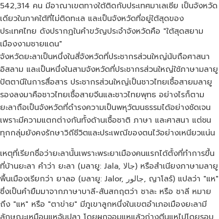
542,314 คน มีอาณาเขตทางใต้ติดกับประเทศมาเลเซีย เป็นจังหวัด
เดียวในภาคใต้ที่ไม่ติดทะเล และเป็นจังหวัดที่อยู่ใต้สุดของ
ประเทศไทย ดังปรากฏในคำขวัญประจำจังหวัดคือ "ใต้สุดสยาม
เมืองงามชายแดน"
จังหวัดยะลาเป็นหนึ่งในสี่จังหวัดที่ประชากรส่วนใหญ่นับถือศาสนา
อิสลาม และเป็นหนึ่งในสามจังหวัดที่ประชากรส่วนใหญ่ใช้ภาษามลายู
ปัตตานีในการสื่อสาร ประชากรส่วนใหญ่เป็นชาวไทยเชื้อสายมลายู
รองลงมาคือชาวไทยเชื้อสายจีนและชาวไทยพุทธ อย่างไรก็ตาม
ยะลาถือเป็นจังหวัดที่ดำรงความเป็นพหุวัฒนธรรมได้อย่างชัดเจน
เพราะมีความแตกต่างกันทั้งด้านเชื้อชาติ ภาษา และศาสนา แต่ชน
ทุกกลุ่มยังคงรักษาวิถีชีวิตและประเพณีของตนไว้อย่างเหนียวแน่น
เหตุที่เรียกชื่อว่ายะลานั้นเพราะพระยาเมืองคนแรกได้ตั้งที่ทำการขึ้น
ที่บ้านยะลา คำว่า ยะลา (มลายู: Jala, جالا) หรือสำเนียงภาษามลายู
พื้นเมืองเรียกว่า ยาลอ (มลายู: Jalor, جالور, ญาโลร์) แปลว่า "แห"
ซึ่งเป็นคำยืมมาจากภาษาบาลี-สันสกฤตว่า ชาละ หรือ ชาลี หมาย
ถึง "แห" หรือ "ตาข่าย" มีภูเขาลูกหนึ่งในเขตอำเภอเมืองยะลามี
ลักษณะเหมือนแหจับปลา โดยผูกจอมแหแล้วถ่างตีนแหไปโดยรอบ